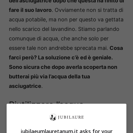
dell’asciugatrice dopo che questa ha finito di
fare il suo lavoro
. Ovviamente non si tratta di
acqua potabile, ma non per questo va gettata
nello scarico del lavandino. Stiamo parlando
comunque di acqua, che anche solo per
essere tale non andrebbe sprecata mai.
Cosa
farci però? La soluzione c’è ed è geniale.
Sono sicura che dopo averla scoperta non
butterai più via l’acqua della tua
asciugatrice
.
Riutilizzare l’acqua
dell’asciugatrice
jubilaeumlauretanum.it asks for your