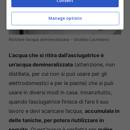
Consent
Manage options
Riciclare l’acqua demineralizzata – Giubileo Lauretano
L’acqua che si ritira dall’asciugatrice è
un’acqua demineralizzata
(attenzione, non
distillata, per cui non si può usare per gli
elettrodomestici e per le piante) che si può
usare in diversi modi in casa. Innanzitutto,
quando l’asciugatrice finisce di fare il suo
lavoro e devi scaricare l’acqua,
accumulala in
delle taniche, per potera riutilizzare in
seguito
. Quest’acqua è perfetta per
pulire