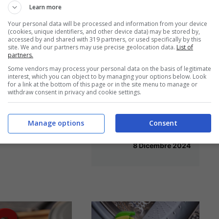
Learn more
Your personal data will be processed and information from your device
(cookies, unique identifiers, and other device data) may be stored by,
accessed by and shared with 319 partners, or used specifically by this
site. We and our partners may use precise geolocation data.
List of
rare più a
L’insalata non è
partners.
i cibi: ecco 3
solo estiva: scopri
Some vendors may process your personal data on the basis of legitimate
interest, which you can object to by managing your options below. Look
li che forse
la versione
for a link at the bottom of this page or in the site menu to manage or
withdraw consent in privacy and cookie settings.
onosci
invernale perfetta
per la tua pausa
8 Dicembre 2024
Manage options
Consent
pranzo
8 Dicembre 2024