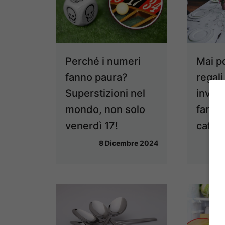
Perché i numeri
Mai p
fanno paura?
regali
Superstizioni nel
invita
mondo, non solo
farest
venerdì 17!
cafon
8 Dicembre 2024