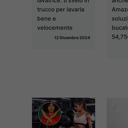
lavatrice: ti svelo in
anche 
trucco per lavarla
Amazo
bene e
soluzi
velocemente
bucat
54,75
12 Dicembre 2024