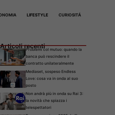
ONOMIA
LIFESTYLE
CURIOSITÁ
Articoli recenti
Problemi col mutuo: quando la
banca può rescindere il
contratto unilateralmente
Mediaset, sospeso Endless
Love: cosa va in onda al suo
posto
Non andrà più in onda su Rai 3:
la novità che spiazza i
telespettatori