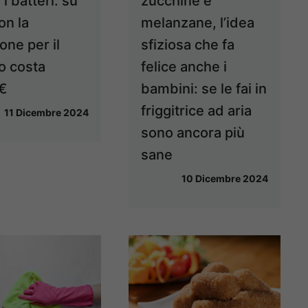
i batteri: su
zucchine e
n la
melanzane, l’idea
one per il
sfiziosa che fa
o costa
felice anche i
€
bambini: se le fai in
friggitrice ad aria
11 Dicembre 2024
sono ancora più
sane
10 Dicembre 2024