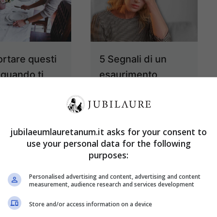
ortare questi
5 Segnali di un
 quando ti
esaurimento
no a cena:
emotivo: rimedi
i la figura del
per vivere meglio
e
8 Dicembre 2024
jubilaeumlauretanum.it asks for your consent to
8 Dicembre 2024
use your personal data for the following
purposes:
Personalised advertising and content, advertising and content
measurement, audience research and services development
Store and/or access information on a device