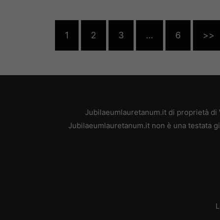
1
2
3
…
6
>>
Jubilaeumlauretanum.it di proprietà di
Jubilaeumlauretanum.it non è una testata gi
L