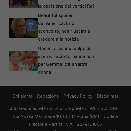
la decisione dai vertici Rai
Beautiful spoiler
dall’America: Eric,
sconvolto, non riuscirà a
credere alla notizia
Uomini e Donne, colpo di
scena: Fabio torna ma non
per Gemma, c’è un’altra
donna
Chi siamo
-
Redazione
-
Privacy Policy
-
Disclaimer
Jubilaeumlauretanum.it di proprietà di WEB 365 SRL -
Via Nicola Marchese 10, 00141 Roma (RM) - Codice
Fiscale e Partita I.V.A. 12279101005