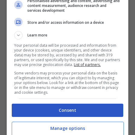
Personalised advertising and content, advertising and
hanno colpito organi vitali,
sarebbero di
content measurement, audience research and
services development
secondo grado al volto e alle braccia, sul 10%
Store and/or access information on a device
del corpo. A riportare le prime dichiarazioni
dei medici che lo hanno in cura ci ha pensato
Learn more
il settimanale ‘Chi’:
Your personal data will be processed and information from
your device (cookies, unique identifiers, and other device
data) may be stored by, accessed by and shared with 319
partners, or used specifically by this site. We and our partners
may use precise geolocation data.
List of partners.
Some vendors may process your personal data on the basis
of legitimate interest, which you can object to by managing
your options below. Look for a link at the bottom of this page
or in the site menu to manage or withdraw consent in privacy
and cookie settings.
Consent
Manage options