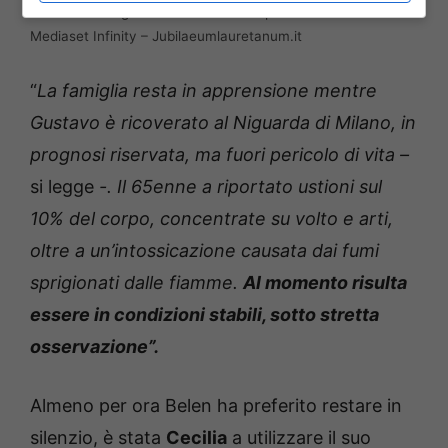
Gustavo Rodriguez: come sta ora dopo l’incendio –
Mediaset Infinity – Jubilaeumlauretanum.it
“
La famiglia resta in apprensione mentre
Gustavo è ricoverato al Niguarda di Milano, in
prognosi riservata, ma fuori pericolo di vita –
si legge
-. Il 65enne a riportato ustioni sul
10% del corpo, concentrate su volto e arti,
oltre a un’intossicazione causata dai fumi
sprigionati dalle fiamme.
Al momento risulta
essere in condizioni stabili, sotto stretta
osservazione”.
Almeno per ora Belen ha preferito restare in
silenzio, è stata
Cecilia
a utilizzare il suo