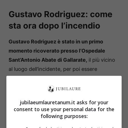
Gustavo Rodriguez: come
sta ora dopo l’incendio
Gustavo Rodriguez è stato in un primo
momento ricoverato presso l’Ospedale
Sant’Antonio Abate di Gallarate,
il più vicino
al luogo dell’incidente, per poi essere
t
rasferito al Niguarda di Milano
, dove si trova
tuttora, nel reparto Grandi Ustionati, in
prognosi riservata, sedato.
jubilaeumlauretanum.it asks for your
consent to use your personal data for the
Secondo quanto trapela, l’uomo
non risulta
following purposes:
essere in pericolo di vita, le ustioni non