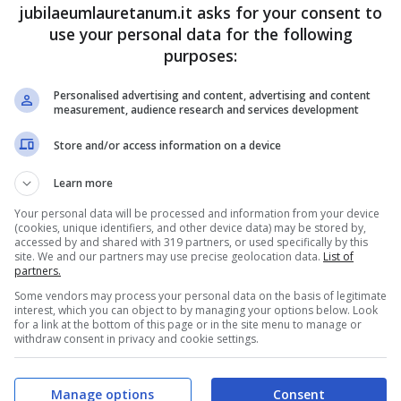
tamente dalla kermesse, parlando sia del fisico
jubilaeumlauretanum.it asks for your consent to
use your personal data for the following
purposes:
conto sulla sua carriera: le
Personalised advertising and content, advertising and content
measurement, audience research and services development
 “curve”
Store and/or access information on a device
te dalla recente edizione di Lucca Comics and
Learn more
i ripercorrere la sua carriera, svelando pensieri
Your personal data will be processed and information from your device
(cookies, unique identifiers, and other device data) may be stored by,
ti anni sono stata soltanto una voce
, nessuno
accessed by and shared with 319 partners, or used specifically by this
site. We and our partners may use precise geolocation data.
List of
tata famosa, è stato bello, ma anche difficile”
partners.
Some vendors may process your personal data on the basis of legitimate
interest, which you can object to by managing your options below. Look
for a link at the bottom of this page or in the site menu to manage or
withdraw consent in privacy and cookie settings.
Manage options
Consent