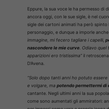
Eppure, la sua voce le ha permesso di d
ancora oggi, con le sue sigle, è nel cuore
sigle dei cartoni animati ha però spinto
personaggio, e dunque a imporle anche s
immagine, mi fecero tagliare i capelli,
pe
nascondere le mie curve
. Odiavo quel t
apparizioni ero tristissima”
il retroscena
D’Avena.
“Solo dopo tanti anni ho potuto esser
e volgare, ma
potendo permettermi di 
cantante. Negli ultimi anni la sua popola
come sono aumentati gli ammiratori: anc
per imporsi come vera e propria icona di