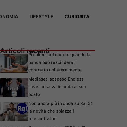
ONOMIA
LIFESTYLE
CURIOSITÁ
Articoli recenti
Problemi col mutuo: quando la
banca può rescindere il
contratto unilateralmente
Mediaset, sospeso Endless
Love: cosa va in onda al suo
posto
Non andrà più in onda su Rai 3:
la novità che spiazza i
telespettatori