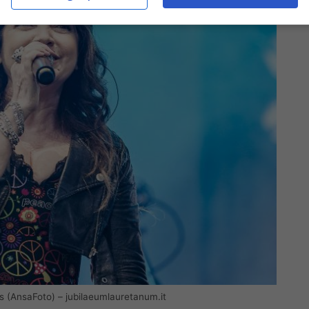
s (AnsaFoto) – jubilaeumlauretanum.it