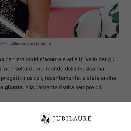
SA) – jubilaeumlauretanum.it
a carriera soddisfacente e ad alti livello per più
oni non soltanto nel mondo della musica ma
a progetti musicali, recentemente, è stata anche
e giurata
, e la cantante risulta sempre più
nti legati al mondo dei cartoon, dei fumetti e
a Comics, ha di recente avuto modo di rivelare