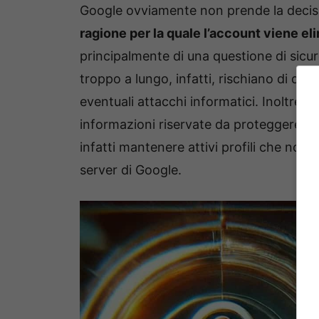
Google ovviamente non prende la decisi
ragione per la quale l’account viene elim
principalmente di una questione di sicur
troppo a lungo, infatti, rischiano di div
eventuali attacchi informatici. Inoltre
informazioni riservate da proteggere. 
infatti mantenere attivi profili che non 
server di Google.