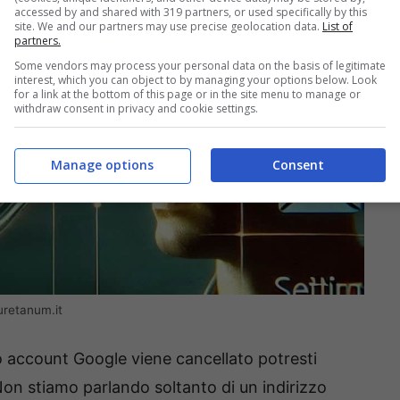
accessed by and shared with 319 partners, or used specifically by this
site. We and our partners may use precise geolocation data.
List of
partners.
Some vendors may process your personal data on the basis of legitimate
interest, which you can object to by managing your options below. Look
for a link at the bottom of this page or in the site menu to manage or
withdraw consent in privacy and cookie settings.
Manage options
Consent
uretanum.it
o account Google viene cancellato potresti
on stiamo parlando soltanto di un indirizzo