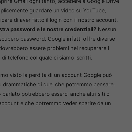
rire Gmail ogni tanto, accedere a Google Drive
mplicemente guardare un video su YouTube,
are di aver fatto il login con il nostro account.
tra password e le nostre credenziali?
Nessun
recupero password. Google infatti offre diverse
ci dovrebbero essere problemi nel recuperare i
di telefono col quale ci siamo iscritti.
mo visto la perdita di un account Google può
ù drammatiche di quel che potremmo pensare.
o parlato potrebbero esserci anche altri siti o
uell’account e che potremmo veder sparire da un