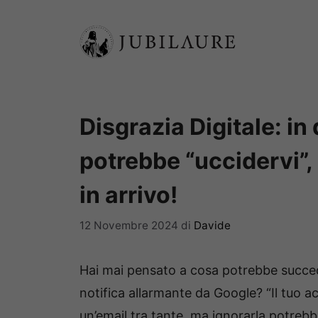
Vai
al
contenuto
Disgrazia Digitale: in
potrebbe “uccidervi”,
in arrivo!
12 Novembre 2024
di
Davide
Hai mai pensato a cosa potrebbe succede
notifica allarmante da Google? “Il tuo a
un’email tra tante, ma ignorarla potreb