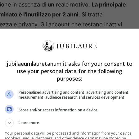
one in assenza di un reale motivo.
La principale
inato è l’inutilizzo per 2 anni
. Si tratta
ezza e privacy. Gli account che restano inattivi
entare un facile lasciapassare per gli hacker e per
, meno account inattivi corrispondono a meno
C’è anche una questione prettamente tecnica:
jubilaeumlauretanum.it asks for your consent to
vengono usati significa aumentare il carico sui
use your personal data for the following
purposes:
Personalised advertising and content, advertising and content
measurement, audience research and services development
Store and/or access information on a device
Learn more
Your personal data will be processed and information from your device
(cookies, unique identifiers, and other device data) may be stored by,