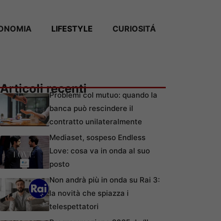
ONOMIA
LIFESTYLE
CURIOSITÁ
Articoli recenti
Problemi col mutuo: quando la
banca può rescindere il
contratto unilateralmente
Mediaset, sospeso Endless
Love: cosa va in onda al suo
posto
Non andrà più in onda su Rai 3:
la novità che spiazza i
telespettatori