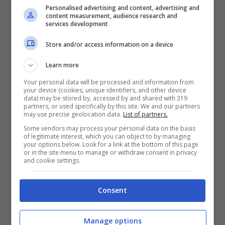
di possedere i requisiti che danno diritto
Personalised advertising and content, advertising and
content measurement, audience research and
all’agevolazione. L’agevolazione spetta per
services development
l’intero anno, se il compimento del
Store and/or access information on a device
settantacinquesimo anno è avvenuto entro il
31 gennaio dell’anno stesso. Se invece, gli
Learn more
anni si compiono dal primo febbraio al 31
Your personal data will be processed and information from
your device (cookies, unique identifiers, and other device
luglio dell’anno, l”agevolazione è valida solo
data) may be stored by, accessed by and shared with 319
partners, or used specifically by this site. We and our partners
per i mesi che vanno da giugno a dicembre
may use precise geolocation data.
List of partners.
Some vendors may process your personal data on the basis
(secondo semestre).
of legitimate interest, which you can object to by managing
your options below. Look for a link at the bottom of this page
or in the site menu to manage or withdraw consent in privacy
L’esenzione è valida anche per gli anni
and cookie settings.
successivi, se permangono le condizioni e
Consent
non è necessario presentare nuove
dichiarazione. Invece, se i requisiti variano, ad
Manage options
esempio si supera il limite di reddito di 8.000