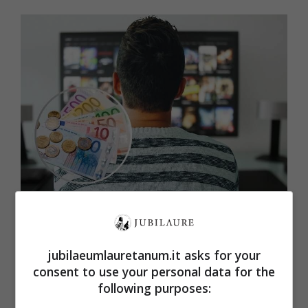
Canone RAI: requisiti ed esenzione (jubilaeumlauretanum.it)
Per poter ottenere l’esenzione, il contribuente
jubilaeumlauretanum.it asks for your
deve presentare una dichiarazione sostitutiva
consent to use your personal data for the
following purposes:
(modello apposito sezione I) con cui dichiara