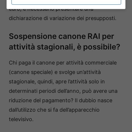
euro, è necessario presentare una
dichiarazione di variazione dei presupposti.
Sospensione canone RAI per
attività stagionali, è possibile?
Chi paga il canone per attività commerciale
(canone speciale) e svolge un’attività
stagionale, quindi, apre l’attività solo in
determinati periodi dell’anno, può avere una
riduzione del pagamento? Il dubbio nasce
dall’utilizzo che si fa dell’apparecchio
televisivo.