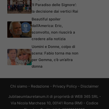
‘Il Paradiso delle Signore’:
la decisione dai vertici Rai
Beautiful spoiler
dall’America: Eric,
sconvolto, non riuscirà a
credere alla notizia
Uomini e Donne, colpo di
scena: Fabio torna ma non
per Gemma, c’è un’altra
donna
Chi siamo
-
Redazione
-
Privacy Policy
-
Disclaimer
Jubilaeumlauretanum.it di proprietà di WEB 365 SRL -
Via Nicola Marchese 10, 00141 Roma (RM) - Codice