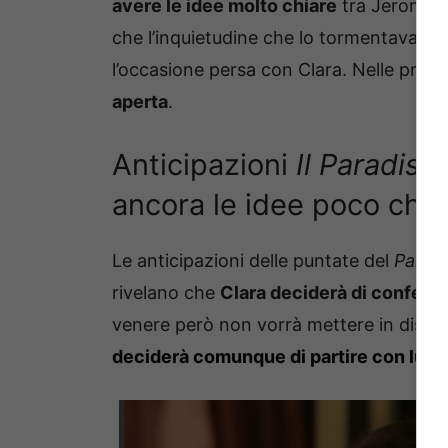
avere le idee molto chiare
tra Jerome e
che l’inquietudine che lo tormentava na
l’occasione persa con Clara. Nelle pro
aperta
.
Anticipazioni
Il Paradiso
ancora le idee poco chia
Le anticipazioni delle puntate del
Paradi
rivelano che
Clara deciderà di confessa
venere però non vorrà mettere in discus
deciderà comunque di partire con lui
pe