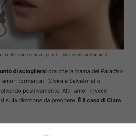
re: la decisione sconvolge tutti – jubilaeumlauretanum.it
nto di sciogliersi
ora che la trama del
Paradiso
 amori tormentati (Elvira e Salvatore) o
volvendo positivamente. Altri amori invece
i sulla direzione da prendere.
È il caso di Clara
(interpretata da Elvira Camarrone)
non sembra