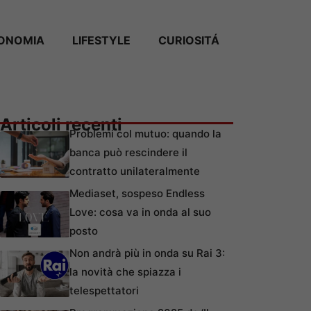
ONOMIA
LIFESTYLE
CURIOSITÁ
Articoli recenti
Problemi col mutuo: quando la
banca può rescindere il
contratto unilateralmente
Mediaset, sospeso Endless
Love: cosa va in onda al suo
posto
Non andrà più in onda su Rai 3:
la novità che spiazza i
telespettatori