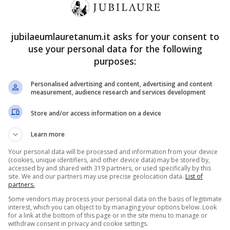
 Alfredo. Il magazziniere ha finalmente capito
sceva dalla gelosia e dal rammarico per
jubilaeumlauretanum.it asks for your consent to
ssime puntate
una decisione lascerà tutti a bocca
use your personal data for the following
purposes:
 delle Signore 9
: Clara ha
Personalised advertising and content, advertising and content
measurement, audience research and services development
re
Store and/or access information on a device
so 9
in programma dal 16 al 20 dicembre
Learn more
re a Jerome la verità sul bacio con Alfredo
. La
Your personal data will be processed and information from your device
(cookies, unique identifiers, and other device data) may be stored by,
sione il legame con il suo allenatore francese e
accessed by and shared with 319 partners, or used specifically by this
site. We and our partners may use precise geolocation data.
List of
r le vacanze di Natale.
partners.
Some vendors may process your personal data on the basis of legitimate
interest, which you can object to by managing your options below. Look
for a link at the bottom of this page or in the site menu to manage or
withdraw consent in privacy and cookie settings.