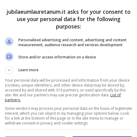
oprio lei:
alla fine sono arrivate le lacrime, ma
jubilaeumlauretanum.it asks for your consent to
use your personal data for the following
ina per lei
…ecco cosa è successo, le parole a
purposes:
Personalised advertising and content, advertising and content
measurement, audience research and services development
’attacco dopo le lacrime:
Store and/or access information on a device
i della concorrente
Learn more
 con le stelle, a prendersi la scena è stata
Your personal data will be processed and information from your device
(cookies, unique identifiers, and other device data) may be stored by,
r questa puntata, l’attrice e conduttrice ha
accessed by and shared with 319 partners, or used specifically by this
site. We and our partners may use precise geolocation data.
List of
figlia Alice
, spiegando come, sin dal suo
partners.
tto. La Smith le ha fatto subito i complimenti,
Some vendors may process your personal data on the basis of legitimate
interest, which you can object to by managing your options below. Look
tare emozione dentro la sua performance, e così
for a link at the bottom of this page or in the site menu to manage or
withdraw consent in privacy and cookie settings.
rime.