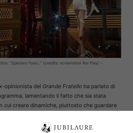
atina: “Speravo fossi…” (credits: screenshot Rai Play) –
ex-opinionista del
Grande Fratello
ha parlato di
ogramma, lamentando il fatto che sia stata
 cui creare dinamiche, piuttosto che guardare
pista.
tinuano comunque le esibizioni in pista e, questa