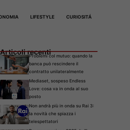
ONOMIA
LIFESTYLE
CURIOSITÁ
Articoli recenti
Problemi col mutuo: quando la
banca può rescindere il
contratto unilateralmente
Mediaset, sospeso Endless
Love: cosa va in onda al suo
posto
Non andrà più in onda su Rai 3:
la novità che spiazza i
telespettatori