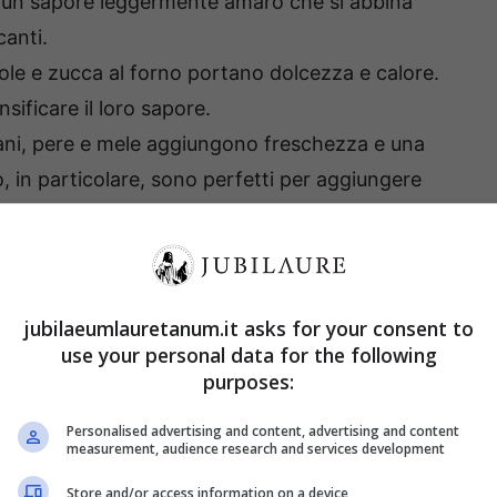
 un sapore leggermente amaro che si abbina
canti.
tole e zucca al forno portano dolcezza e calore.
ensificare il loro sapore.
ani, pere e mele aggiungono freschezza e una
, in particolare, sono perfetti per aggiungere
dorle, semi di zucca o girasole sono ottimi per
avocado e il formaggio di capra o feta
 buoni e cremosità. Per una fonte proteica extra,
jubilaeumlauretanum.it asks for your consent to
use your personal data for the following
ia o tofu marinato.
purposes:
Personalised advertising and content, advertising and content
measurement, audience research and services development
Store and/or access information on a device