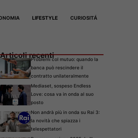
ONOMIA
LIFESTYLE
CURIOSITÁ
Articoli recenti
Problemi col mutuo: quando la
banca può rescindere il
contratto unilateralmente
Mediaset, sospeso Endless
Love: cosa va in onda al suo
posto
Non andrà più in onda su Rai 3:
la novità che spiazza i
telespettatori