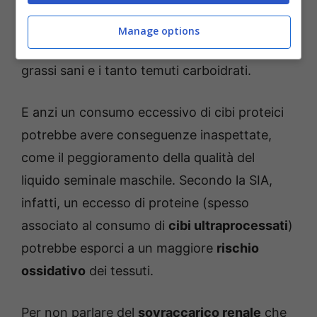
che sia così? Sembra banale dirlo, eppure
un’
alimentazione equilibrata
prevede il
Manage options
consumo di
tutti
i tipi di
nutrienti
, compresi i
grassi sani e i tanto temuti carboidrati.
E anzi un consumo eccessivo di cibi proteici
potrebbe avere conseguenze inaspettate,
come il peggioramento della qualità del
liquido seminale maschile. Secondo la SIA,
infatti, un eccesso di proteine (spesso
associato al consumo di
cibi ultraprocessati
)
potrebbe esporci a un maggiore
rischio
ossidativo
dei tessuti.
Per non parlare del
sovraccarico renale
che