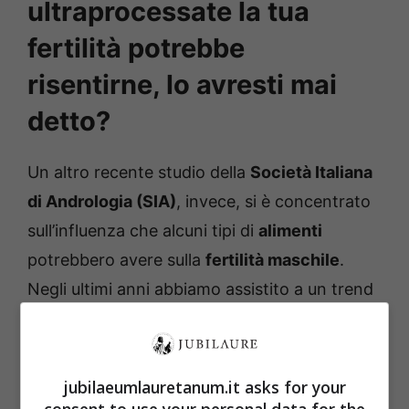
ultraprocessate la tua
fertilità potrebbe
risentirne, lo avresti mai
detto?
Un altro recente studio della
Società Italiana
di Andrologia (SIA)
, invece, si è concentrato
sull’influenza che alcuni tipi di
alimenti
potrebbero avere sulla
fertilità maschile
.
Negli ultimi anni abbiamo assistito a un trend
riguardante la diffusione di alimenti
ultraproteici, oppure addizionati con proteine.
jubilaeumlauretanum.it asks for your
consent to use your personal data for the