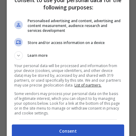
following purposes:
Personalised advertising and content, advertising and
content measurement, audience research and
services development
Store and/or access information on a device
Learn more
Your personal data will be processed and information from
your device (cookies, unique identifiers, and other device
Se mangi proteine ultraprocessate la tua fertilità potrebbe
data) may be stored by, accessed by and shared with 319
partners, or used specifically by this site. We and our partners
risentirne, lo avresti mai detto? (Jubilaeumlauretanum.it)
may use precise geolocation data.
List of partners.
Some vendors may process your personal data on the basis
Questi alimenti fanno gola soprattutto alla
of legitimate interest, which you can object to by managing
your options below. Look for a link at the bottom of this page
nicchia degli
sportivi
, eppure in molti hanno
or in the site menu to manage or withdraw consent in privacy
and cookie settings.
cominciato ad associare il concetto di
proteico con quello di sano. Ma siamo sicuri
Consent