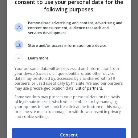
consent to use your personal data for the
farsi furbi e sfruttare
un metodo efficace ed
following purposes:
economico.
Personalised advertising and content, advertising and
content measurement, audience research and
services development
Store and/or access information on a device
Learn more
Your personal data will be processed and information from
your device (cookies, unique identifiers, and other device
data) may be stored by, accessed by and shared with 319
partners, or used specifically by this site. We and our partners
may use precise geolocation data.
List of partners.
Some vendors may process your personal data on the basis
of legitimate interest, which you can object to by managing
your options below. Look for a link at the bottom of this page
Questa è la miglior soluzione per i parassiti, le piante
or in the site menu to manage or withdraw consent in privacy
and cookie settings.
gioiscono!- Jubilaeumlareatanum.it
Non solo si tratta di un
metodo efficace ed
Consent