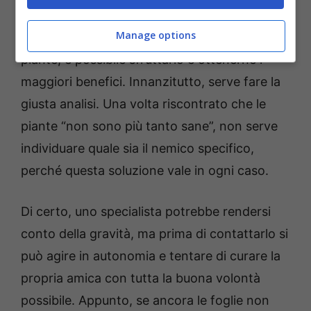
economico,
ma decisamente
alla portata di
Manage options
chiunque.
Pure se non si è molto abili con le
piante, è possibile sfruttarlo e ottenerne i
maggiori benefici. Innanzitutto, serve fare la
giusta analisi. Una volta riscontrato che le
piante “non sono più tanto sane”, non serve
individuare quale sia il nemico specifico,
perché questa soluzione vale in ogni caso.
Di certo, uno specialista potrebbe rendersi
conto della gravità, ma prima di contattarlo si
può agire in autonomia e tentare di curare la
propria amica con tutta la buona volontà
possibile. Appunto, se ancora le foglie non