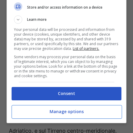
mareggiate lungo la costa
.
Store and/or access information on a device
Learn more
Your personal data will be processed and information from
your device (cookies, unique identifiers, and other device
data) may be stored by, accessed by and shared with 319
partners, or used specifically by this site. We and our partners
may use precise geolocation data.
List of partners.
Some vendors may process your personal data on the basis
of legitimate interest, which you can object to by managing
your options below. Look for a link at the bottom of this page
or in the site menu to manage or withdraw consent in privacy
and cookie settings.
Vento forte – jubilaeumlauretanum.it
Consent
La giornata di sabato vedrà i venti
Manage options
intensificarsi ulteriormente, con raffiche
molto forti di
Grecale
sul medio e alto
Adriatico, e sul Tirreno centro-meridionale,