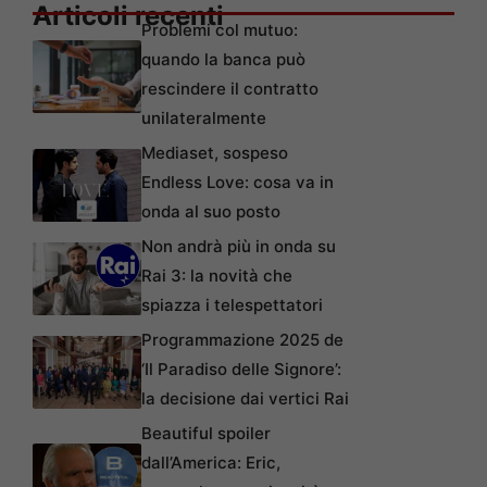
Articoli recenti
Problemi col mutuo:
quando la banca può
rescindere il contratto
unilateralmente
Mediaset, sospeso
Endless Love: cosa va in
onda al suo posto
Non andrà più in onda su
Rai 3: la novità che
spiazza i telespettatori
Programmazione 2025 de
‘Il Paradiso delle Signore’:
la decisione dai vertici Rai
Beautiful spoiler
dall’America: Eric,