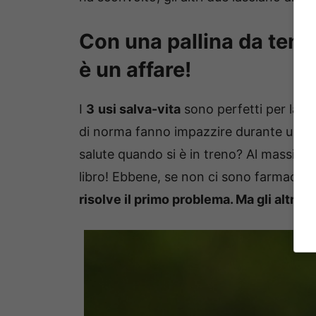
Con una pallina da tenni
è un affare!
I
3
usi salva-vita
sono perfetti per la l
di norma fanno impazzire durante un viag
salute quando si è in treno? Al massimo 
libro! Ebbene, se non ci sono farmaci o 
risolve il primo problema. Ma gli altri? 