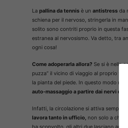
La
pallina da tennis
è un
antistress
da n
schiena per il nervoso, stringerla in man
solito sono contriti proprio in questa f
estranea al nervosismo. Va detto, tra ans
ogni cosa!
Come adoperarla allora?
Se si è nelle c
puzza” il vicino di viaggio al proprio fi
la pianta del piede. In questo modo ne 
auto-massaggio a partire dai nervi del p
Infatti, la circolazione si attiva sempre 
lavora tanto in ufficio,
non solo a chi de
ha sconvolto, gli altri due lasciano ancor