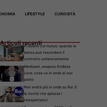
ONOMIA
LIFESTYLE
CURIOSITÁ
Articoli recenti
Problemi col mutuo: quando la
banca può rescindere il
contratto unilateralmente
Mediaset, sospeso Endless
Love: cosa va in onda al suo
posto
Non andrà più in onda su Rai 3:
la novità che spiazza i
telespettatori