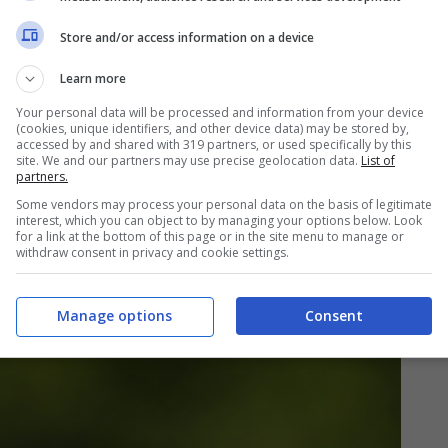
Store and/or access information on a device
s in valigia non manca nulla,
Learn more
Your personal data will be processed and information from your device
(cookies, unique identifiers, and other device data) may be stored by,
accessed by and shared with 319 partners, or used specifically by this
oro
praticità.
Risolvono facilmente problemi che
site. We and our partners may use precise geolocation data.
List of
partners.
gio. Chi ha il tempo di risolvere problemi di
Some vendors may process your personal data on the basis of legitimate
può scrollare i video di Tik Tok o leggere un
interest, which you can object to by managing your options below. Look
for a link at the bottom of this page or in the site menu to manage or
fisioterapista che tengano, l
a pallina da tennis
withdraw consent in privacy and cookie settings.
Pure!
Manage options
Consent