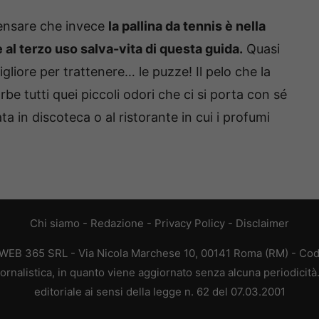
nsare che invece
la pallina da tennis è nella
 al terzo uso salva-vita di questa guida.
Quasi
gliore per trattenere… le puzze! Il pelo che la
be tutti quei piccoli odori che ci si porta con sé
a in discoteca o al ristorante in cui i profumi
Chi siamo
-
Redazione
-
Privacy Policy
-
Disclaimer
 WEB 365 SRL - Via Nicola Marchese 10, 00141 Roma (RM) - Codi
ornalistica, in quanto viene aggiornato senza alcuna periodicit
editoriale ai sensi della legge n. 62 del 07.03.2001