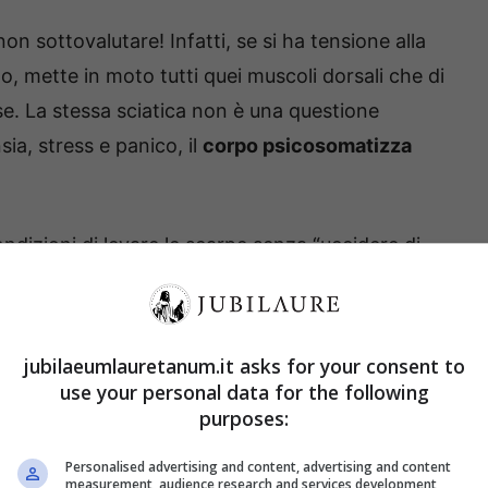
on sottovalutare! Infatti, se si ha tensione alla
o, mette in moto tutti quei muscoli dorsali che di
ase. La stessa sciatica non è una questione
ia, stress e panico, il
corpo psicosomatizza
ondizioni di levare le scarpe senza “uccidere di
anco, è un ottimo rimedio quello di passarla sotto
ha
beneficio non solo la schiena che attua un
iede, ma in tutto il corpo.
jubilaeumlauretanum.it asks for your consent to
use your personal data for the following
più. Questo gesto lo si consiglia anche a
chi
purposes:
ve fare un viaggio di tante ore. Se questo uso
Personalised advertising and content, advertising and content
 di più senza parole per la loro praticità!
measurement, audience research and services development