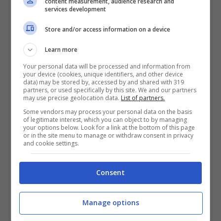
content measurement, audience research and
services development
Store and/or access information on a device
Learn more
Your personal data will be processed and information from
your device (cookies, unique identifiers, and other device
data) may be stored by, accessed by and shared with 319
partners, or used specifically by this site. We and our partners
may use precise geolocation data.
List of partners.
Some vendors may process your personal data on the basis
of legitimate interest, which you can object to by managing
your options below. Look for a link at the bottom of this page
or in the site menu to manage or withdraw consent in privacy
and cookie settings.
Consent
Manage options
Padelle danneggiate – Giubileo Lauretano