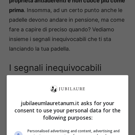
proprietà antiaderenti e non cuoce più come
prima
. Insomma, ad un certo punto anche le
padelle devono andare in pensione, ma come
fare a capire di preciso quando? Vediamo
insieme i segnali inequivocabili che ti sta
lanciando la tua padella.
I segnali inequivocabili
jubilaeumlauretanum.it asks for your
consent to use your personal data for the
following purposes:
Personalised advertising and content, advertising and