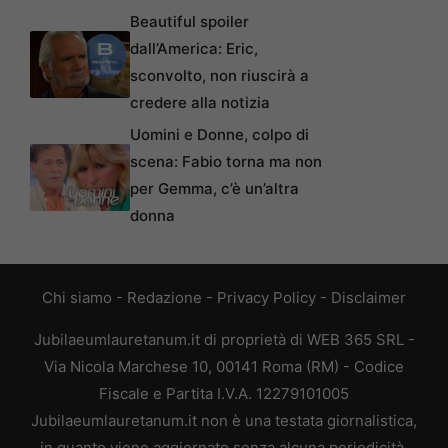
Beautiful spoiler
dall’America: Eric,
sconvolto, non riuscirà a
credere alla notizia
Uomini e Donne, colpo di
scena: Fabio torna ma non
per Gemma, c’è un’altra
donna
Chi siamo
-
Redazione
-
Privacy Policy
-
Disclaimer
Jubilaeumlauretanum.it di proprietà di WEB 365 SRL -
Via Nicola Marchese 10, 00141 Roma (RM) - Codice
Fiscale e Partita I.V.A. 12279101005
Jubilaeumlauretanum.it non è una testata giornalistica,
in quanto viene aggiornato senza alcuna periodicità.