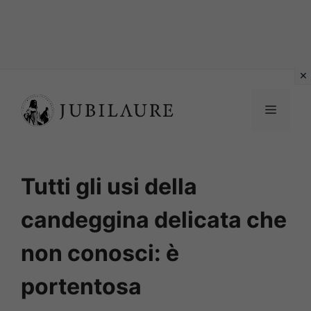
Vai
al
MENU
contenuto
Tutti gli usi della
candeggina delicata che
non conosci: è
portentosa