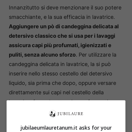
Innanzitutto si deve menzionare il suo potere
smacchiante, e la sua efficacia in lavatrice.
Aggiungere un pò di candeggina delicata al
detersivo classico che si usa per i lavaggi
assicura capi più profumati, igienizzati e
puliti, senza alcuno sforzo
. Per utilizzare la
candeggina delicata in lavatrice, la si può
inserire nello stesso cestello del detersivo
liquido, sia prima che dopo, oppure versare
direttamente sui capi nel cestello della
lavatrice, facendo attenzione a far partire
subito il ciclo di lavaggio e non lasciarla mai
asciugare.
jubilaeumlauretanum.it asks for your