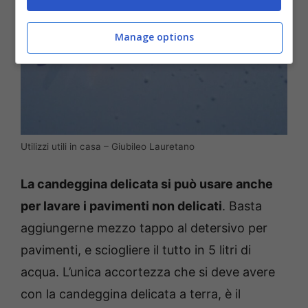
Manage options
Utilizzi utili in casa – Giubileo Lauretano
La candeggina delicata si può usare anche
per lavare i pavimenti non delicati
. Basta
aggiungerne mezzo tappo al detersivo per
pavimenti, e sciogliere il tutto in 5 litri di
acqua. L’unica accortezza che si deve avere
con la candeggina delicata a terra, è il