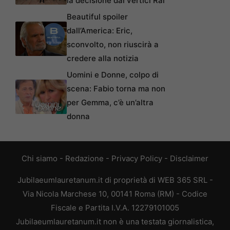
la decisione dai vertici Rai
Beautiful spoiler
dall’America: Eric,
sconvolto, non riuscirà a
credere alla notizia
Uomini e Donne, colpo di
scena: Fabio torna ma non
per Gemma, c’è un’altra
donna
Chi siamo
-
Redazione
-
Privacy Policy
-
Disclaimer
Jubilaeumlauretanum.it di proprietà di WEB 365 SRL -
Via Nicola Marchese 10, 00141 Roma (RM) - Codice
Fiscale e Partita I.V.A. 12279101005
Jubilaeumlauretanum.it non è una testata giornalistica,