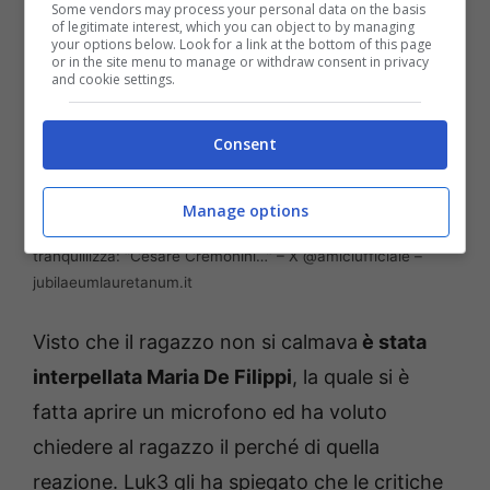
Some vendors may process your personal data on the basis
of legitimate interest, which you can object to by managing
your options below. Look for a link at the bottom of this page
or in the site menu to manage or withdraw consent in privacy
and cookie settings.
Consent
Manage options
Luk3 in lacrime, l’intervento di Maria De Filippi lo
tranquillizza: “Cesare Cremonini…” – X @amiciufficiale –
jubilaeumlauretanum.it
Visto che il ragazzo non si calmava
è stata
interpellata Maria De Filippi
, la quale si è
fatta aprire un microfono ed ha voluto
chiedere al ragazzo il perché di quella
reazione. Luk3 gli ha spiegato che le critiche