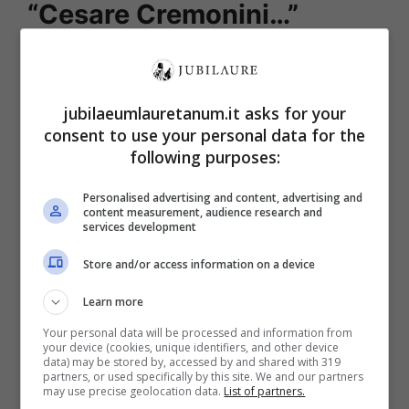
“Cesare Cremonini…”
In preda allo sconforto
Luk3 si è chiuso in
bagno ed ha cominciato a disperarsi
, a
jubilaeumlauretanum.it asks for your
lasciarsi andare ad un pianto inconsolabile
consent to use your personal data for the
che nemmeno l’amico Diego è riuscito a
following purposes:
placare con le sue parole. Il ragazzo – che
Personalised advertising and content, advertising and
ricordiamo ha appena 17 anni ed è normale
content measurement, audience research and
services development
che scriva da ragazzino – ha preso male il
Store and/or access information on a device
giudizio dei colleghi e lo ha interpretato come
una conferma che il suo posto in futuro non
Learn more
possa essere il mondo dello spettacolo.
Your personal data will be processed and information from
your device (cookies, unique identifiers, and other device
data) may be stored by, accessed by and shared with 319
partners, or used specifically by this site. We and our partners
may use precise geolocation data.
List of partners.