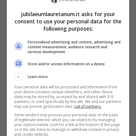
segreta
jubilaeumlauretanum.it asks for your
27 Novembre 2024
consent to use your personal data for the
following purposes:
Personalised advertising and content, advertising and
content measurement, audience research and
services development
Store and/or access information on a device
Learn more
Your personal data will be processed and information from
your device (cookies, unique identifiers, and other device
data) may be stored by, accessed by and shared with 319
partners, or used specifically by this site. We and our partners
may use precise geolocation data.
List of partners.
Some vendors may process your personal data on the basis
of legitimate interest, which you can object to by managing
your options below. Look for a link at the bottom of this page
Il ruolo fondamentale della
or in the site menu to manage or withdraw consent in privacy
and cookie settings.